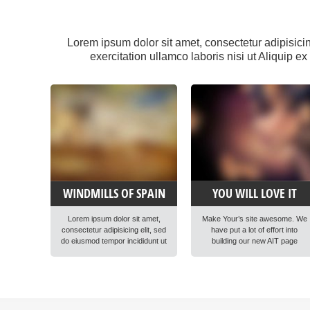
Lorem ipsum dolor sit amet, consectetur adipisici
exercitation ullamco laboris nisi ut Aliquip e
WINDMILLS OF SPAIN
YOU WILL LOVE IT
Lorem ipsum dolor sit amet,
Make Your’s site awesome. We
consectetur adipisicing elit, sed
have put a lot of effort into
do eiusmod tempor incididunt ut
building our new AIT page
labore et dolore magna aliqua.
builder of highest standard and
Ut enim ad minim veniam, quis
performance. It is all for you to
nostrud exercitation ullamco
help you. Lorem ipsum dolor sit
laboris nisi ut aliquip ex ea
amet, consectetur adipisicing
commodo consequat. Duis
elit, sed do eiusmod tempor
aute irure dolor in reprehenderit
incididunt ut labore et dolore