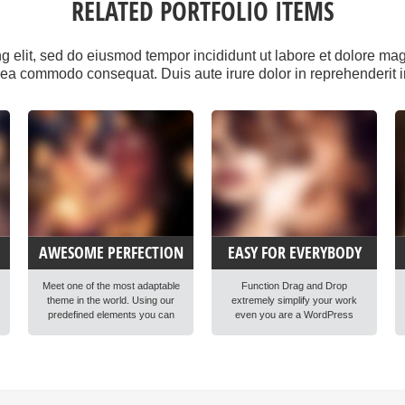
RELATED PORTFOLIO ITEMS
ng elit, sed do eiusmod tempor incididunt ut labore et dolore m
x ea commodo consequat. Duis aute irure dolor in reprehenderit i
AWESOME PERFECTION
EASY FOR EVERYBODY
Meet one of the most adaptable
Function Drag and Drop
theme in the world. Using our
extremely simplify your work
predefined elements you can
even you are a WordPress
build easily any professional
beginner. Explore our unique
looking website today. Lorem
items order function using
ipsum dolor sit amet,
mouse. Lorem ipsum dolor sit
consectetur adipisicing elit, sed
amet, consectetur adipisicing
do eiusmod tempor incididunt ut
elit, sed do eiusmod tempor
labore et dolore magna aliqua.
incididunt ut labore et dolore