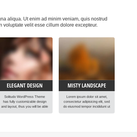
agna aliqua. Ut enim ad minim veniam, quis nostrud
n voluptate velit esse cillum dolore excepteur.
ELEGANT DESIGN
MISTY LANDSCAPE
Solitudo WordPress Theme
Lorem ipsum dolor sit amet,
has fully customizable design
consectetur adipisicing elit, sed
and layout, thus you will be able
do eiusmod tempor incididunt ut
to create any modern and
labore et dolore magna aliqua.
elegant kind of website easily.
Ut enim ad minim veniam, quis
Lorem ipsum dolor sit amet,
nostrud exercitation ullamco
consectetur adipisicing elit, sed
laboris nisi ut aliquip ex ea
do eiusmod tempor incididunt ut
commodo consequat. Duis
labore et dolore magna aliqua.
aute irure dolor in reprehenderit