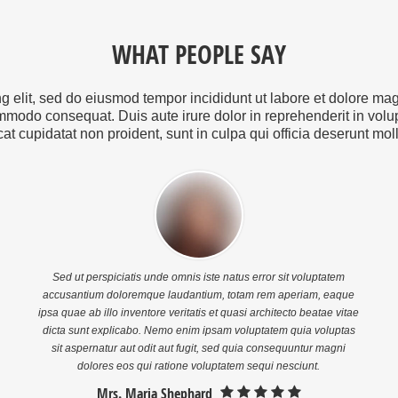
Ut enim ad minim veniam, quis
magna aliqua. Ut enim ad minim
nostrud exercitation ullamco
veniam, quis nostrud
laboris nisi ut aliquip […]
exercitation ullamco laboris nisi
WHAT PEOPLE SAY
ut aliquip ex […]
ng elit, sed do eiusmod tempor incididunt ut labore et dolore m
mmodo consequat. Duis aute irure dolor in reprehenderit in volupt
t cupidatat non proident, sunt in culpa qui officia deserunt mol
Sed ut perspiciatis unde omnis iste natus error sit voluptatem
accusantium doloremque laudantium, totam rem aperiam, eaque
ipsa quae ab illo inventore veritatis et quasi architecto beatae vitae
dicta sunt explicabo. Nemo enim ipsam voluptatem quia voluptas
sit aspernatur aut odit aut fugit, sed quia consequuntur magni
dolores eos qui ratione voluptatem sequi nesciunt.
Mrs. Maria Shephard