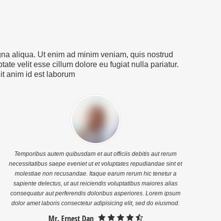
Ut enim ad minim veniam, quis
in voluptte velit. Lorem ipsum
nostrud exercitation ullamco
dolor sit amet, consectetur
laboris nisi ut […]
adipisicing elit, sed do […]
agna aliqua. Ut enim ad minim veniam, quis nostrud
ate velit esse cillum dolore eu fugiat nulla pariatur.
lit anim id est laborum
Temporibus autem quibusdam et aut officiis debitis aut rerum
necessitatibus saepe eveniet ut et voluptates repudiandae sint et
molestiae non recusandae. Itaque earum rerum hic tenetur a
sapiente delectus, ut aut reiciendis voluptatibus maiores alias
consequatur aut perferendis doloribus asperiores. Lorem ipsum
dolor amet laboris consectetur adipisicing elit, sed do eiusmod.
Mr. Ernest Dan