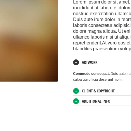
Lorem ipsum dolor sit amet,
incididunt ut labore et dol
nostrud exercitation ullamc
Duis aute irure dolor in rep
laboris consectetur adipisic
dolore magna aliqua. Ut eni
ullamco laboris nisi ut aliq
reprehenderit.At vero eos e
blanditiis praesentium volu
ARTWORK
Commodo consequat.
Duis aute iru
culpa qui officia deserunt mollit
CLIENT & COPYRIGHT
ADDITIONAL INFO